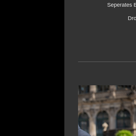
Seperates B
Dro