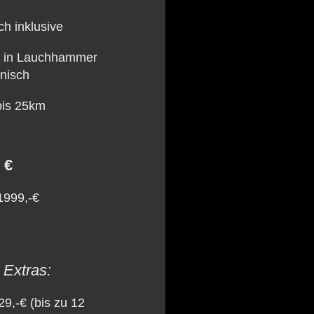
h inklusive
o in Lauchhammer
onisch
 bis 25km
 €
 1999,-€
Extras:
29,-€ (bis zu 12