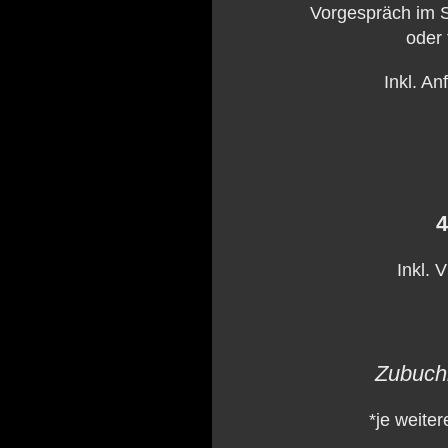
Vorgespräch im 
oder 
Inkl. An
4
Inkl. 
Zubuch
*je weite