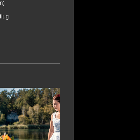
n)
flug