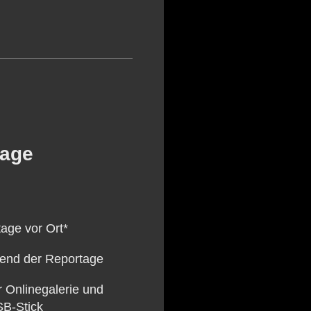
tage
age vor Ort*
rend der Reportage
r Onlinegalerie und
SB-Stick